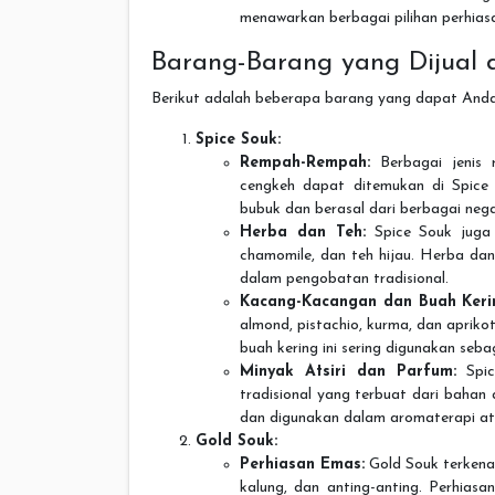
menawarkan berbagai pilihan perhias
Barang-Barang yang Dijual 
Berikut adalah beberapa barang yang dapat Anda
Spice Souk:
Rempah-Rempah:
Berbagai jenis r
cengkeh dapat ditemukan di Spice 
bubuk dan berasal dari berbagai nega
Herba dan Teh:
Spice Souk juga m
chamomile, dan teh hijau. Herba dan
dalam pengobatan tradisional.
Kacang-Kacangan dan Buah Keri
almond, pistachio, kurma, dan aprik
buah kering ini sering digunakan seb
Minyak Atsiri dan Parfum:
Spic
tradisional yang terbuat dari bahan 
dan digunakan dalam aromaterapi at
Gold Souk:
Perhiasan Emas:
Gold Souk terkenal
kalung, dan anting-anting. Perhias