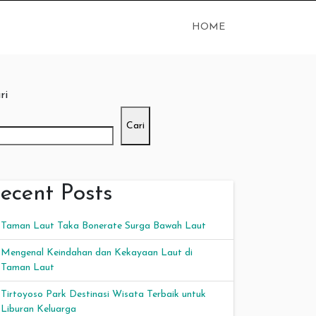
HOME
ri
Cari
ecent Posts
Taman Laut Taka Bonerate Surga Bawah Laut
Mengenal Keindahan dan Kekayaan Laut di
Taman Laut
Tirtoyoso Park Destinasi Wisata Terbaik untuk
Liburan Keluarga