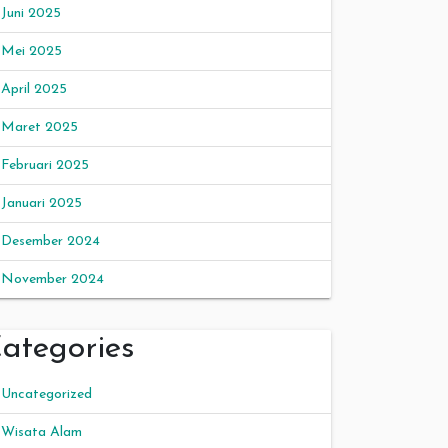
Juni 2025
Mei 2025
April 2025
Maret 2025
Februari 2025
Januari 2025
Desember 2024
November 2024
ategories
Uncategorized
Wisata Alam