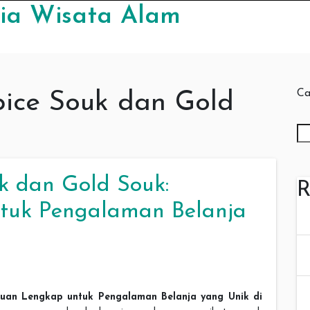
nia Wisata Alam
Ca
pice Souk dan Gold
k dan Gold Souk:
R
tuk Pengalaman Belanja
duan Lengkap untuk Pengalaman Belanja yang Unik di