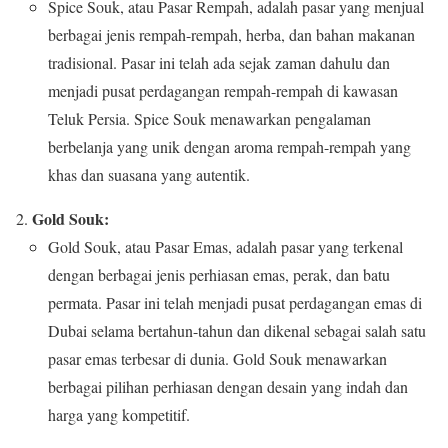
Spice Souk, atau Pasar Rempah, adalah pasar yang menjual
berbagai jenis rempah-rempah, herba, dan bahan makanan
tradisional. Pasar ini telah ada sejak zaman dahulu dan
menjadi pusat perdagangan rempah-rempah di kawasan
Teluk Persia. Spice Souk menawarkan pengalaman
berbelanja yang unik dengan aroma rempah-rempah yang
khas dan suasana yang autentik.
Gold Souk:
Gold Souk, atau Pasar Emas, adalah pasar yang terkenal
dengan berbagai jenis perhiasan emas, perak, dan batu
permata. Pasar ini telah menjadi pusat perdagangan emas di
Dubai selama bertahun-tahun dan dikenal sebagai salah satu
pasar emas terbesar di dunia. Gold Souk menawarkan
berbagai pilihan perhiasan dengan desain yang indah dan
harga yang kompetitif.