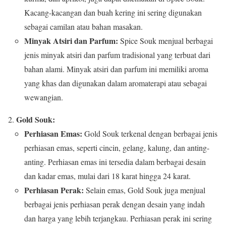
Kacang-kacangan dan buah kering ini sering digunakan
sebagai camilan atau bahan masakan.
Minyak Atsiri dan Parfum:
Spice Souk menjual berbagai
jenis minyak atsiri dan parfum tradisional yang terbuat dari
bahan alami. Minyak atsiri dan parfum ini memiliki aroma
yang khas dan digunakan dalam aromaterapi atau sebagai
wewangian.
Gold Souk:
Perhiasan Emas:
Gold Souk terkenal dengan berbagai jenis
perhiasan emas, seperti cincin, gelang, kalung, dan anting-
anting. Perhiasan emas ini tersedia dalam berbagai desain
dan kadar emas, mulai dari 18 karat hingga 24 karat.
Perhiasan Perak:
Selain emas, Gold Souk juga menjual
berbagai jenis perhiasan perak dengan desain yang indah
dan harga yang lebih terjangkau. Perhiasan perak ini sering