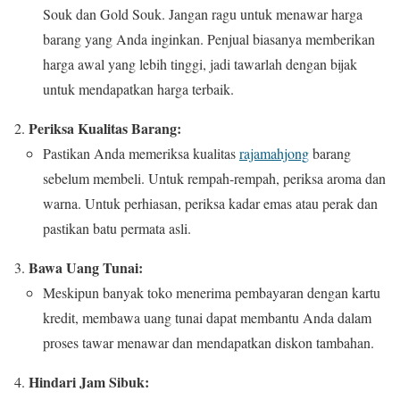
Souk dan Gold Souk. Jangan ragu untuk menawar harga
barang yang Anda inginkan. Penjual biasanya memberikan
harga awal yang lebih tinggi, jadi tawarlah dengan bijak
untuk mendapatkan harga terbaik.
Periksa Kualitas Barang:
Pastikan Anda memeriksa kualitas
rajamahjong
barang
sebelum membeli. Untuk rempah-rempah, periksa aroma dan
warna. Untuk perhiasan, periksa kadar emas atau perak dan
pastikan batu permata asli.
Bawa Uang Tunai:
Meskipun banyak toko menerima pembayaran dengan kartu
kredit, membawa uang tunai dapat membantu Anda dalam
proses tawar menawar dan mendapatkan diskon tambahan.
Hindari Jam Sibuk: