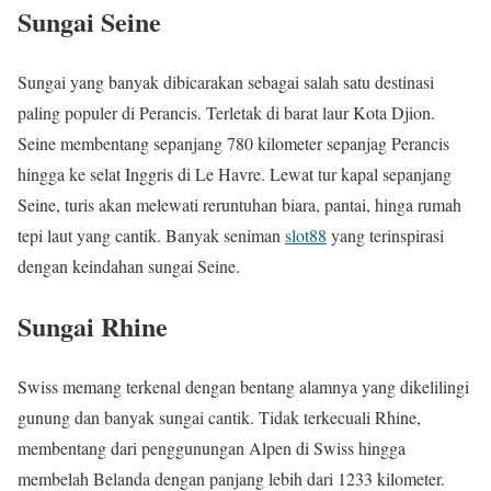
Sungai Seine
Sungai yang banyak dibicarakan sebagai salah satu destinasi
paling populer di Perancis. Terletak di barat laur Kota Djion.
Seine membentang sepanjang 780 kilometer sepanjag Perancis
hingga ke selat Inggris di Le Havre. Lewat tur kapal sepanjang
Seine, turis akan melewati reruntuhan biara, pantai, hinga rumah
tepi laut yang cantik. Banyak seniman
slot88
yang terinspirasi
dengan keindahan sungai Seine.
Sungai Rhine
Swiss memang terkenal dengan bentang alamnya yang dikelilingi
gunung dan banyak sungai cantik. Tidak terkecuali Rhine,
membentang dari penggunungan Alpen di Swiss hingga
membelah Belanda dengan panjang lebih dari 1233 kilometer.