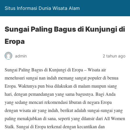
Situs Informasi Dunia Wisata Alam
Sungai Paling Bagus di Kunjungi di
Eropa
admin
2 tahun ago
Sungai Paling Bagus di Kunjungi di Eropa – Wisata air
menelusuri sungai nan indah memang sangat populer di benua
Eropa. Waktunya pun bisa dilakukan di malam maupun siang
hari, dengan pemandangan yang sama bagusnya. Bagi Anda
yang sedang mencari rekomendasi liburan di negara Eropa
dengan wisata air yang indah, berikut adalah sungai-sungai yang
paling menakjubkan di sana, seperti yang dilansir dari All Women
Stalk. Sungai di Eropa terkenal dengan kecantikan dan