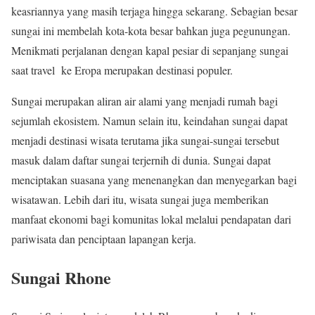
keasriannya yang masih terjaga hingga sekarang. Sebagian besar
sungai ini membelah kota-kota besar bahkan juga pegunungan.
Menikmati perjalanan dengan kapal pesiar di sepanjang sungai
saat travel ke Eropa merupakan destinasi populer.
Sungai merupakan aliran air alami yang menjadi rumah bagi
sejumlah ekosistem. Namun selain itu, keindahan sungai dapat
menjadi destinasi wisata terutama jika sungai-sungai tersebut
masuk dalam daftar sungai terjernih di dunia. Sungai dapat
menciptakan suasana yang menenangkan dan menyegarkan bagi
wisatawan. Lebih dari itu, wisata sungai juga memberikan
manfaat ekonomi bagi komunitas lokal melalui pendapatan dari
pariwisata dan penciptaan lapangan kerja.
Sungai Rhone