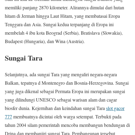
memiliki panjang 2870 kilometer. Alirannya dimulai dari hutan
hitam di Jerman hingga Laut Hitam, yang membatasai Eropa
Tenggara dan Asia. Sungai kedua terpanjang di Eropa ini
membelah 4 ibu kota Beograd (Serbia), Bratislava (Slowakia),
Budapest (Hungaria), dan Wina (Austria).
Sungai Tara
Selanjutnya, ada sungai Tara yang mengaliri negara-negara
Balkan, tepatnya d Montenegro dan Bosnia-Herzegovina. Sungai
yang juga dikenal sebagai Permata Eropa ini merupakan sungai
yang dilindungi UNESCO sebagai warisan alam dan cagar
biosfer dunia. Kejernihan dan keindahan sungai Tara
slot gacor
777
membuatnya dicintai oleh warga setempat. Terbukti pada
tahun 2004 silam pemerintah mencoba membangun bendungan di
Drina dan membanjiri sungai Tara. Pembangunan tersebut