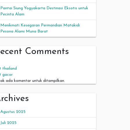
Pantai Siung Yogyakarta Destinasi Eksotis untuk
Pecinta Alam
Menikmati Kesegaran Permandian Matakidi
Pesona Alami Muna Barat
ecent Comments
t thailand
t gacor
dak ada komentar untuk ditampilkan.
rchives
Agustus 2025
Juli 2025