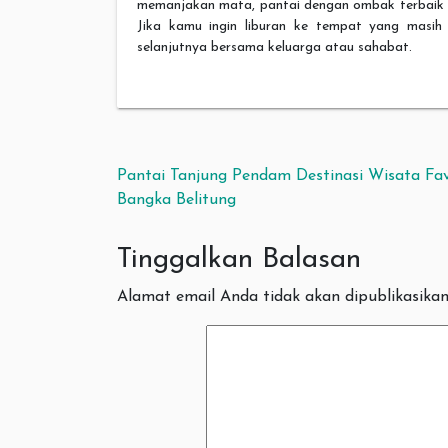
memanjakan mata, pantai dengan ombak terbaik untu
Jika kamu ingin liburan ke tempat yang masih 
selanjutnya bersama keluarga atau sahabat.
Navigasi pos
Pantai Tanjung Pendam Destinasi Wisata Fav
Bangka Belitung
Tinggalkan Balasan
Alamat email Anda tidak akan dipublikasikan