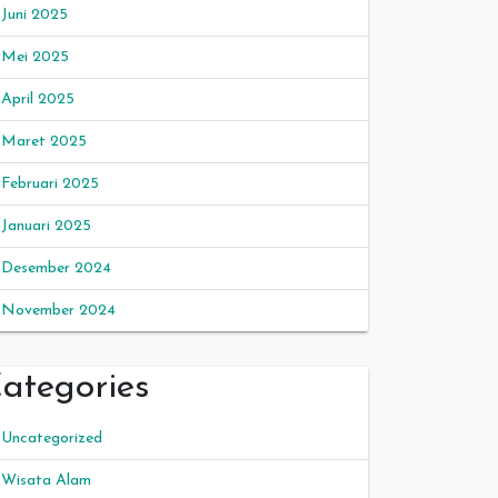
Juni 2025
Mei 2025
April 2025
Maret 2025
Februari 2025
Januari 2025
Desember 2024
November 2024
ategories
Uncategorized
Wisata Alam