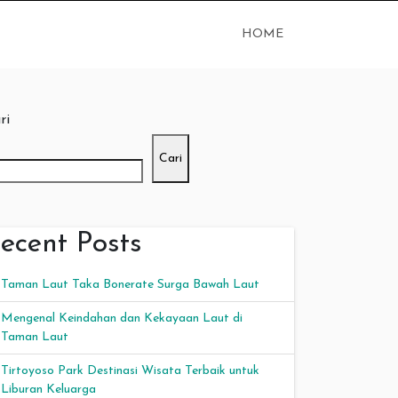
HOME
ri
Cari
ecent Posts
Taman Laut Taka Bonerate Surga Bawah Laut
Mengenal Keindahan dan Kekayaan Laut di
Taman Laut
Tirtoyoso Park Destinasi Wisata Terbaik untuk
Liburan Keluarga