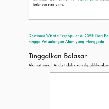
kalangan turis asing.
Navigasi pos
Destinasi Wisata Terpopuler di 2025: Dari Pa
hingga Petualangan Alam yang Menggoda
Tinggalkan Balasan
Alamat email Anda tidak akan dipublikasikan