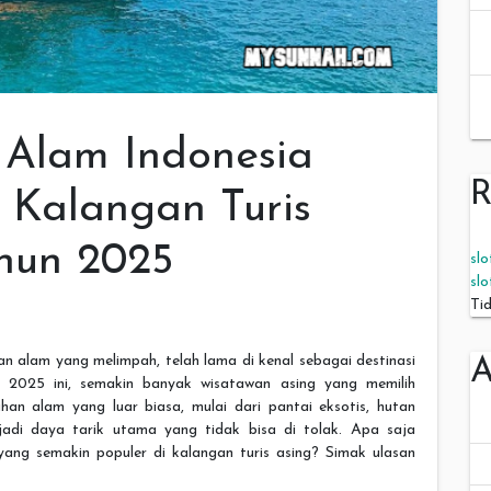
 Alam Indonesia
R
 Kalangan Turis
ahun 2025
slo
slo
Ti
n alam yang melimpah, telah lama di kenal sebagai destinasi
A
 2025 ini, semakin banyak wisatawan asing yang memilih
han alam yang luar biasa, mulai dari pantai eksotis, hutan
adi daya tarik utama yang tidak bisa di tolak. Apa saja
ang semakin populer di kalangan turis asing? Simak ulasan