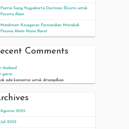
Pantai Siung Yogyakarta Destinasi Eksotis untuk
Pecinta Alam
Menikmati Kesegaran Permandian Matakidi
Pesona Alami Muna Barat
ecent Comments
t thailand
t gacor
dak ada komentar untuk ditampilkan.
rchives
Agustus 2025
Juli 2025