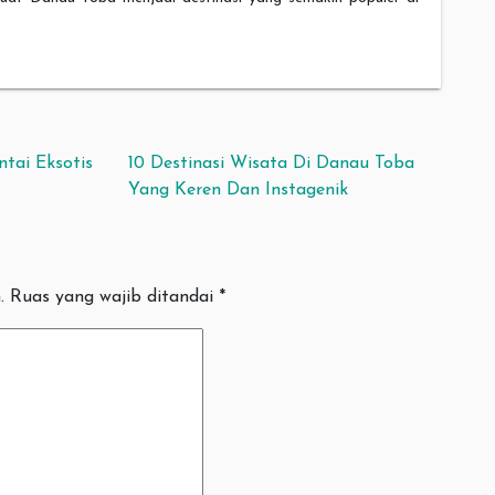
ntai Eksotis
10 Destinasi Wisata Di Danau Toba
Yang Keren Dan Instagenik
.
Ruas yang wajib ditandai
*