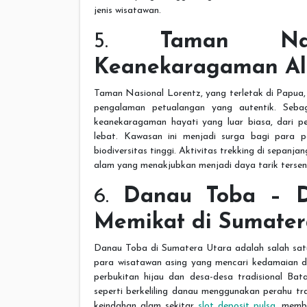
jenis wisatawan.
5.
Taman Na
Keanekaragaman Al
Taman Nasional Lorentz, yang terletak di Papua, k
pengalaman petualangan yang autentik. Seb
keanekaragaman hayati yang luar biasa, dari p
lebat. Kawasan ini menjadi surga bagi para p
biodiversitas tinggi. Aktivitas trekking di sepan
alam yang menakjubkan menjadi daya tarik tersendi
6.
Danau Toba – De
Memikat di Sumater
Danau Toba di Sumatera Utara adalah salah satu 
para wisatawan asing yang mencari kedamaian dan
perbukitan hijau dan desa-desa tradisional Ba
seperti berkeliling danau menggunakan perahu tra
keindahan alam sekitar
slot deposit pulsa
, memb