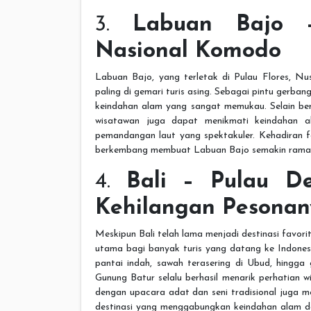
3.
Labuan Bajo 
Nasional Komodo
Labuan Bajo, yang terletak di Pulau Flores, Nus
paling di gemari turis asing. Sebagai pintu ge
keindahan alam yang sangat memukau. Selain be
wisatawan juga dapat menikmati keindahan ala
pemandangan laut yang spektakuler. Kehadiran 
berkembang membuat Labuan Bajo semakin ramah b
4.
Bali – Pulau D
Kehilangan Pesonan
Meskipun Bali telah lama menjadi destinasi favori
utama bagi banyak turis yang datang ke Indonesi
pantai indah, sawah terasering di Ubud, hingg
Gunung Batur selalu berhasil menarik perhatian 
dengan upacara adat dan seni tradisional juga m
destinasi yang menggabungkan keindahan alam d