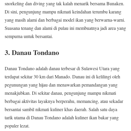
snorkeling dan diving yang tak kalah menarik bersama Bunaken.
Di sini, pengunjung mampu nikmati keindahan terumbu karang
yang masih alami dan berbagai model ikan yang berwarna-warni.
Suasana tenang dan alami di pulau ini membuatnya jadi area yang
sempurna untuk bersantai.
3. Danau Tondano
Danau Tondano adalah danau terbesar di Sulawesi Utara yang
terdapat sekitar 30 km dari Manado. Danau ini di kelilingi oleh
pegunungan yang hijau dan menawarkan pemandangan yang
menakjubkan. Di sekitar danau, pengunjung mampu nikmati
berbagai aktivitas layaknya berperahu, memancing, atau sekadar
bersantai sambil nikmati kuliner khas daerah. Salah satu daya
tarik utama di Danau Tondano adalah kuliner ikan bakar yang
populer lezat.