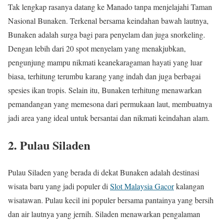
Tak lengkap rasanya datang ke Manado tanpa menjelajahi Taman
Nasional Bunaken. Terkenal bersama keindahan bawah lautnya,
Bunaken adalah surga bagi para penyelam dan juga snorkeling.
Dengan lebih dari 20 spot menyelam yang menakjubkan,
pengunjung mampu nikmati keanekaragaman hayati yang luar
biasa, terhitung terumbu karang yang indah dan juga berbagai
spesies ikan tropis. Selain itu, Bunaken terhitung menawarkan
pemandangan yang memesona dari permukaan laut, membuatnya
jadi area yang ideal untuk bersantai dan nikmati keindahan alam.
2. Pulau Siladen
Pulau Siladen yang berada di dekat Bunaken adalah destinasi
wisata baru yang jadi populer di
Slot Malaysia Gacor
kalangan
wisatawan. Pulau kecil ini populer bersama pantainya yang bersih
dan air lautnya yang jernih. Siladen menawarkan pengalaman