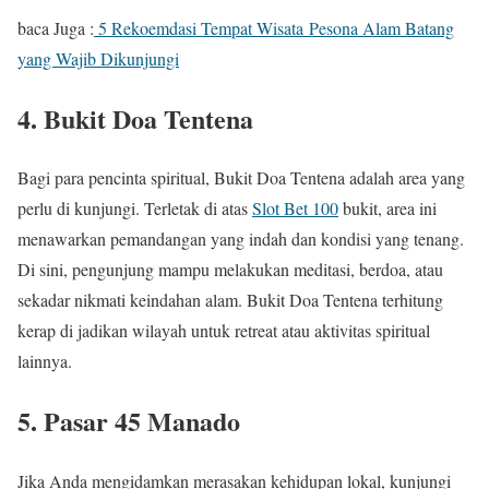
baca Juga :
5 Rekoemdasi Tempat Wisata Pesona Alam Batang
yang Wajib Dikunjungi
4. Bukit Doa Tentena
Bagi para pencinta spiritual, Bukit Doa Tentena adalah area yang
perlu di kunjungi. Terletak di atas
Slot Bet 100
bukit, area ini
menawarkan pemandangan yang indah dan kondisi yang tenang.
Di sini, pengunjung mampu melakukan meditasi, berdoa, atau
sekadar nikmati keindahan alam. Bukit Doa Tentena terhitung
kerap di jadikan wilayah untuk retreat atau aktivitas spiritual
lainnya.
5. Pasar 45 Manado
Jika Anda mengidamkan merasakan kehidupan lokal, kunjungi