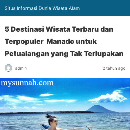
Situs Informasi Dunia Wisata Alam
5 Destinasi Wisata Terbaru dan
Terpopuler Manado untuk
Petualangan yang Tak Terlupakan
admin
2 tahun ago