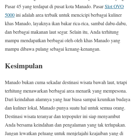
Pasar 45 yang terdapat di pusat kota Manado. Pasar
Slot OVO
5000
ini adalah area terbaik untuk mencicipi berbagai kuliner
khas Manado, layaknya ikan bakar rica-rica, sambal dabu-dabu,
dan berbagai makanan laut segar. Selain itu, Anda terhitung
mampu mendapatkan berbagai oleh-oleh khas Manado yang
mampu dibawa pulang sebagai kenang-kenangan.
Kesimpulan
Manado bukan cuma sekadar destinasi wisata bawah laut, tetapi
terhitung menawarkan berbagai area menarik yang mempesona.
Dari keindahan alamnya yang luar biasa sampai keunikan budaya
dan kuliner lokal, Manado punya suatu hal untuk semua orang.
Destinasi wisata teranyar dan terpopuler ini siap menyambut
Anda bersama keindahan dan pengalaman yang tak terlupakan.
Jangan lewatkan peluang untuk menjelajahi keajaiban yang di