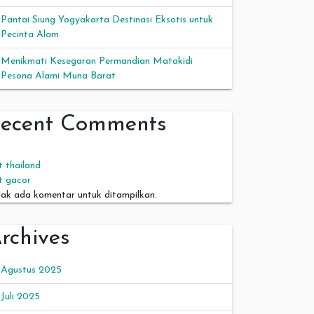
Pantai Siung Yogyakarta Destinasi Eksotis untuk
Pecinta Alam
Menikmati Kesegaran Permandian Matakidi
Pesona Alami Muna Barat
ecent Comments
t thailand
t gacor
dak ada komentar untuk ditampilkan.
rchives
Agustus 2025
Juli 2025