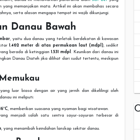
an yang memanjakan mata. Artikel ini akan membahas secara
nya, serta alasan mengapa tempat ini wajib dikunjungi.
kan Danau Bawah
mbar
, yaitu dua danau yang terletak berdekatan di kawasan
kitar
1.462 meter di atas permukaan laut (mdpl)
, sedikit
yang berada di ketinggian
1.531 mdpl
. Keunikan dari danau ini
ngkan Danau Diateh jika dilihat dari sudut tertentu, meskipun
 Memukau
 luar biasa dengan air yang jernih dan dikelilingi oleh
anau ini meliputi:
C
16°C
, memberikan suasana yang nyaman bagi wisatawan.
yang menjadi salah satu sentra sayur-sayuran terbesar di
n
, yang menambah keindahan lanskap sekitar danau.