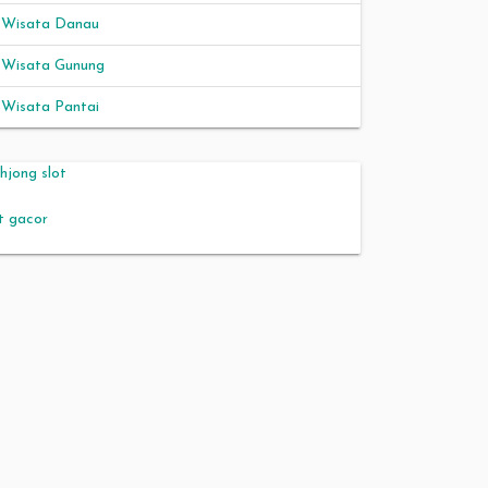
Wisata Danau
Wisata Gunung
Wisata Pantai
hjong slot
t gacor