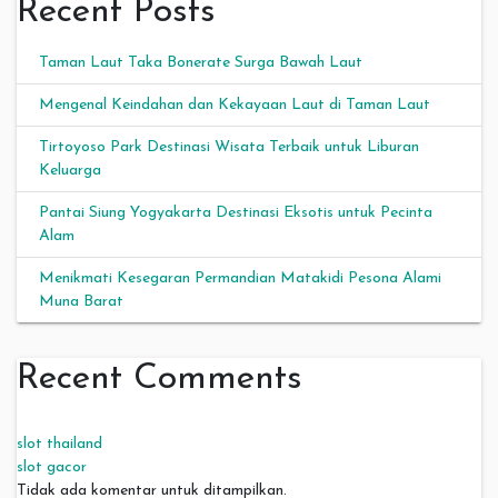
Recent Posts
Taman Laut Taka Bonerate Surga Bawah Laut
Mengenal Keindahan dan Kekayaan Laut di Taman Laut
Tirtoyoso Park Destinasi Wisata Terbaik untuk Liburan
Keluarga
Pantai Siung Yogyakarta Destinasi Eksotis untuk Pecinta
Alam
Menikmati Kesegaran Permandian Matakidi Pesona Alami
Muna Barat
Recent Comments
slot thailand
slot gacor
Tidak ada komentar untuk ditampilkan.