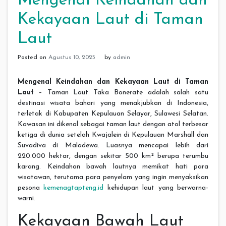
Mengenal Keindahan dan
Kekayaan Laut di Taman
Laut
Posted on
Agustus 10, 2025
by
admin
Mengenal Keindahan dan Kekayaan Laut di Taman
Laut
– Taman Laut Taka Bonerate adalah salah satu
destinasi wisata bahari yang menakjubkan di Indonesia,
terletak di Kabupaten Kepulauan Selayar, Sulawesi Selatan.
Kawasan ini dikenal sebagai taman laut dengan atol terbesar
ketiga di dunia setelah Kwajalein di Kepulauan Marshall dan
Suvadiva di Maladewa. Luasnya mencapai lebih dari
220.000 hektar, dengan sekitar 500 km² berupa terumbu
karang. Keindahan bawah lautnya memikat hati para
wisatawan, terutama para penyelam yang ingin menyaksikan
pesona
kemenagtapteng.id
kehidupan laut yang berwarna-
warni.
Kekayaan Bawah Laut