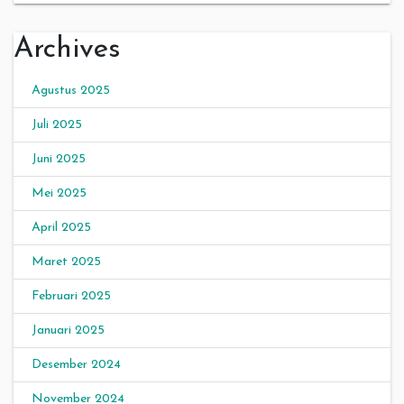
Archives
Agustus 2025
Juli 2025
Juni 2025
Mei 2025
April 2025
Maret 2025
Februari 2025
Januari 2025
Desember 2024
November 2024