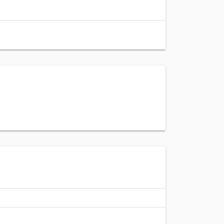
Pantai Siung Yogyakarta Destinasi Eksotis untuk
Pecinta Alam
Menikmati Kesegaran Permandian Matakidi
Pesona Alami Muna Barat
ecent Comments
t thailand
t gacor
dak ada komentar untuk ditampilkan.
rchives
Agustus 2025
Juli 2025
Juni 2025