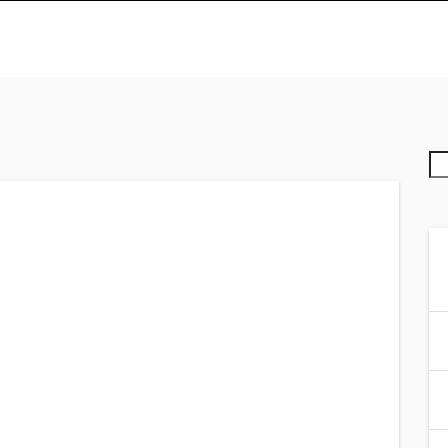
nia Wisata Alam
Ca
 yang Memikat
R