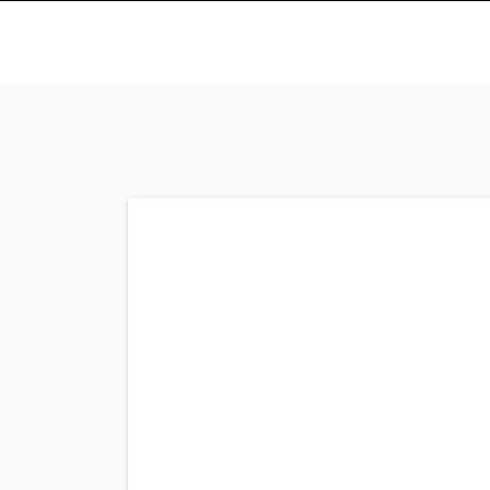
Skip to content
Situs Informasi Du
Tag:
Kota Budaya