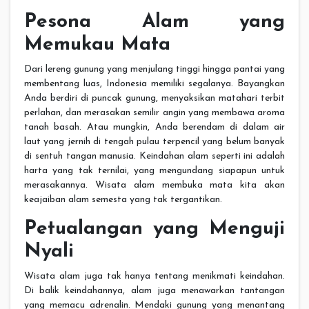
Pesona Alam yang
Memukau Mata
Dari lereng gunung yang menjulang tinggi hingga pantai yang
membentang luas, Indonesia memiliki segalanya. Bayangkan
Anda berdiri di puncak gunung, menyaksikan matahari terbit
perlahan, dan merasakan semilir angin yang membawa aroma
tanah basah. Atau mungkin, Anda berendam di dalam air
laut yang jernih di tengah pulau terpencil yang belum banyak
di sentuh tangan manusia. Keindahan alam seperti ini adalah
harta yang tak ternilai, yang mengundang siapapun untuk
merasakannya. Wisata alam membuka mata kita akan
keajaiban alam semesta yang tak tergantikan.
Petualangan yang Menguji
Nyali
Wisata alam juga tak hanya tentang menikmati keindahan.
Di balik keindahannya, alam juga menawarkan tantangan
yang memacu adrenalin. Mendaki gunung yang menantang