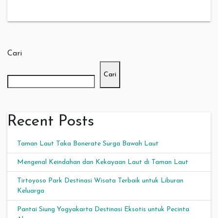
Cari
Cari
Recent Posts
Taman Laut Taka Bonerate Surga Bawah Laut
Mengenal Keindahan dan Kekayaan Laut di Taman Laut
Tirtoyoso Park Destinasi Wisata Terbaik untuk Liburan
Keluarga
Pantai Siung Yogyakarta Destinasi Eksotis untuk Pecinta