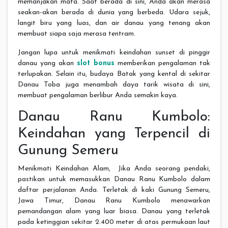
memanjakan mata. Saat berada di sini, Anda akan merasa
seakan-akan berada di dunia yang berbeda. Udara sejuk,
langit biru yang luas, dan air danau yang tenang akan
membuat siapa saja merasa tentram.
Jangan lupa untuk menikmati keindahan sunset di pinggir
danau yang akan
slot bonus
memberikan pengalaman tak
terlupakan. Selain itu, budaya Batak yang kental di sekitar
Danau Toba juga menambah daya tarik wisata di sini,
membuat pengalaman berlibur Anda semakin kaya.
Danau Ranu Kumbolo:
Keindahan yang Terpencil di
Gunung Semeru
Menikmati Keindahan Alam, Jika Anda seorang pendaki,
pastikan untuk memasukkan Danau Ranu Kumbolo dalam
daftar perjalanan Anda. Terletak di kaki Gunung Semeru,
Jawa Timur, Danau Ranu Kumbolo menawarkan
pemandangan alam yang luar biasa. Danau yang terletak
pada ketinggian sekitar 2.400 meter di atas permukaan laut