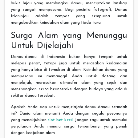
bukit hijau yang membingkai danau, menciptakan lanskap
yang sangat mempesona. Bagi pecinta fotografi, Danau
Maninjau adalah tempat yang sempurna untuk
mengabadikan keindahan alam yang tiada tara.
Surga Alam yang Menunggu
Untuk Dijelajahi
Danau-danau di Indonesia bukan hanya tempat untuk
melepas penat, tetapi juga untuk merasakan kedamaian
yang hanya bisa di temukan di alam. Keindahan danau yang
mempesona ini memanggil Anda untuk datang dan
menjelajah, merasakan atmosfer alam yang sejuk dan
menenangkan, serta berinteraksi dengan budaya yang ada di
sekitar danau tersebut.
Apakah Anda siap untuk menjelajahi danau-danau terindah
ini? Dunia alam menanti Anda dengan segala pesonanya
yang menakjubkan
slot bet kecil
. Jangan ragu untuk memulai
perjalanan Anda menuju surga tersembunyi yang penuh
dengan keajaiban alam.