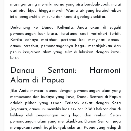
masing-masing memiliki warna yang bisa berubah-ubah, mulai
dari biru, hijau, hingga merah. Warna air yang berubah-ubah
ini di pengaruhi oleh suhu dan kondisi geologis sekitar.
Berkunjung ke Danau Kelimutu, Anda akan di suguhi
pemandangan luar biasa, terutama saat matahari terbit.
Ketika cahaya matahari pertama kali menyinari danau-
danau tersebut, pemandangannya begitu menakjubkan dan
penuh keajaiban alam yang sulit di lukiskan dengan kata-
kata.
Danau Sentani: Harmoni
Alam di Papua
Jika Anda mencari danau dengan pemandangan alam yang
mempesona dan budaya yang kaya, Danau Sentani di Papua
adalah pilihan yang tepat. Terletak dekat dengan Kota
Jayapura, danau ini memiliki luas sekitar 9.360 hektar dan di
kelilingi oleh pegunungan yang hijau dan rimbun. Selain
pemandangan alam yang menakjubkan, Danau Sentani juga
merupakan rumah bagi banyak suku asli Papua yang hidup di