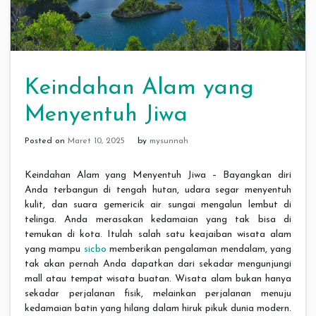
Keindahan Alam yang
Menyentuh Jiwa
Posted on
Maret 10, 2025
by
mysunnah
Keindahan Alam yang Menyentuh Jiwa – Bayangkan diri
Anda terbangun di tengah hutan, udara segar menyentuh
kulit, dan suara gemericik air sungai mengalun lembut di
telinga. Anda merasakan kedamaian yang tak bisa di
temukan di kota. Itulah salah satu keajaiban wisata alam
yang mampu
sicbo
memberikan pengalaman mendalam, yang
tak akan pernah Anda dapatkan dari sekadar mengunjungi
mall atau tempat wisata buatan. Wisata alam bukan hanya
sekadar perjalanan fisik, melainkan perjalanan menuju
kedamaian batin yang hilang dalam hiruk pikuk dunia modern.