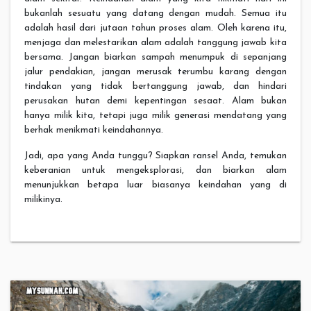
bukanlah sesuatu yang datang dengan mudah. Semua itu
adalah hasil dari jutaan tahun proses alam. Oleh karena itu,
menjaga dan melestarikan alam adalah tanggung jawab kita
bersama. Jangan biarkan sampah menumpuk di sepanjang
jalur pendakian, jangan merusak terumbu karang dengan
tindakan yang tidak bertanggung jawab, dan hindari
perusakan hutan demi kepentingan sesaat. Alam bukan
hanya milik kita, tetapi juga milik generasi mendatang yang
berhak menikmati keindahannya.
Jadi, apa yang Anda tunggu? Siapkan ransel Anda, temukan
keberanian untuk mengeksplorasi, dan biarkan alam
menunjukkan betapa luar biasanya keindahan yang di
milikinya.