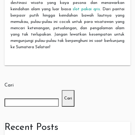
destinasi wisata yang kaya pesona dan menawarkan
keindahan alam yang luar biasa
slot pakai qris
. Dari pantai
berpasir putih hingga keindahan bawah lautnya yang
memukau, pulau-pulau ini cocok untuk para wisatawan yang
mencari ketenangan, petualangan, dan pengalaman alam
yang tak terlupakan. Jangan lewatkan kesempatan untuk
mengunjungi pulau-pulau tak berpenghuni ini saat berkunjung
ke Sumatera Selatan!
Cari
Cari
Recent Posts