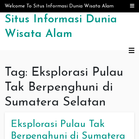
Skip to content
Welcome To Situs Informasi Dunia Wisata Alam
Situs Informasi Dunia
Wisata Alam
Tag:
Eksplorasi Pulau
Tak Berpenghuni di
Sumatera Selatan
Eksplorasi Pulau Tak
Berpenghuni di Sumatera