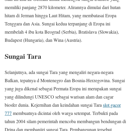
memiliki panjang 2870 kilometer. Alirannya dimulai dari hutan
hitam di Jerman hingga Laut Hitam, yang membatasai Eropa
Tenggara dan Asia. Sungai kedua terpanjang di Eropa ini
membelah 4 ibu kota Beograd (Serbia), Bratislava (Slowakia),
Budapest (Hungaria), dan Wina (Austria).
Sungai Tara
Selanjutnya, ada sungai Tara yang mengaliri negara-negara
Balkan, tepatnya d Montenegro dan Bosnia-Herzegovina. Sungai
yang juga dikenal sebagai Permata Eropa ini merupakan sungai
yang dilindungi UNESCO sebagai warisan alam dan cagar
biosfer dunia. Kejernihan dan keindahan sungai Tara
slot gacor
777
membuatnya dicintai oleh warga setempat. Terbukti pada
tahun 2004 silam pemerintah mencoba membangun bendungan di
Drina dan membanjiri sungai Tara. Pembangunan tersebut