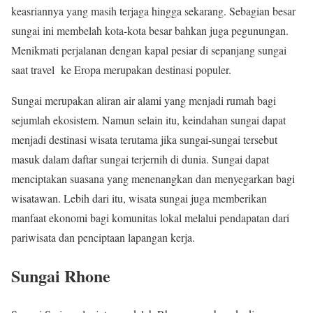
keasriannya yang masih terjaga hingga sekarang. Sebagian besar
sungai ini membelah kota-kota besar bahkan juga pegunungan.
Menikmati perjalanan dengan kapal pesiar di sepanjang sungai
saat travel ke Eropa merupakan destinasi populer.
Sungai merupakan aliran air alami yang menjadi rumah bagi
sejumlah ekosistem. Namun selain itu, keindahan sungai dapat
menjadi destinasi wisata terutama jika sungai-sungai tersebut
masuk dalam daftar sungai terjernih di dunia. Sungai dapat
menciptakan suasana yang menenangkan dan menyegarkan bagi
wisatawan. Lebih dari itu, wisata sungai juga memberikan
manfaat ekonomi bagi komunitas lokal melalui pendapatan dari
pariwisata dan penciptaan lapangan kerja.
Sungai Rhone