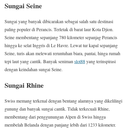
Sungai Seine
Sungai yang banyak dibicarakan sebagai salah satu destinasi
paling populer di Perancis. Terletak di barat laur Kota Djion.
Seine membentang sepanjang 780 kilometer sepanjag Perancis
hingga ke selat Inggris di Le Havre. Lewat tur kapal sepanjang
Seine, turis akan melewati reruntuhan biara, pantai, hinga rumah
tepi laut yang cantik. Banyak seniman
slot88
yang terinspirasi
dengan keindahan sungai Seine.
Sungai Rhine
Swiss memang terkenal dengan bentang alamnya yang dikelilingi
gunung dan banyak sungai cantik. Tidak terkecuali Rhine,
membentang dari penggunungan Alpen di Swiss hingga
membelah Belanda dengan panjang lebih dari 1233 kilometer.